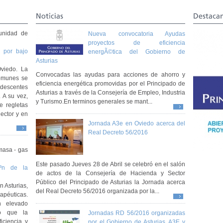
Noticias
Destaca
unidad de
Nueva convocatoria Ayudas
proyectos de eficiencia
s por bajo
energÃ©tica del Gobierno de
Asturias
viedo. La
Convocadas las ayudas para acciones de ahorro y
comunes se
eficiencia energética promovidas por el Principado de
ndescentes
Asturias a través de la Consejería de Empleo, Industria
 A su vez,
y Turismo.En terminos generales se mant...
e regletas
lector y en
Jornada A3e en Oviedo acerca del
Real Decreto 56/2016
masa - gas
Este pasado Jueves 28 de Abril se celebró en el salón
Ã³n de la
de actos de la Consejería de Hacienda y Sector
Público del Principado de Asturias la Jornada acerca
n Asturias,
del Real Decreto 56/2016 organizada por la...
apéuticas.
n elevado
do que la
Jornadas RD 56/2016 organizadas
iciencia y
por el Gobierno de Asturias, A3E y