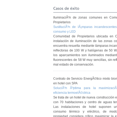
Casos 
de é
xito
IluminaciÃ³n de zonas comunes en Com
Propietarios
SustituciÃ³n de lÃ¡mparas incandescente
consumo y LED
Comunidad de Propietarios ubicada en O
instalación de iluminación de las zonas 
encuentra resuelta mediante lámparas inca
reflectoras de 100 W y halógenas de 50 W.
los aparcamientos son iluminados mediant
fluorescentes de 58 W muy sencillas, sin ref
mal estado de conservación.
Contrato de Servicio EnergÃ©tico mixto bio
en hotel con SPA
SoluciÃ³n Ã³ptima para la maximizaci
eficiencia termoelÃ©ctrica
Se trata de un hotel de nueva construcción e
con 70 habitaciones y centro de aguas ter
Las instalaciones de hotel suponen u
consumo térmico y eléctrico, de mo
propiedad considera crítico maximizar la ef